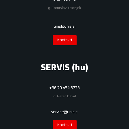
g. Tomislav Tratnjek
unis@unis.si
Kontakti
SERVIS (hu)
+36 70 454 5773
g. Péter Dávid
service@unis.si
Kontakti