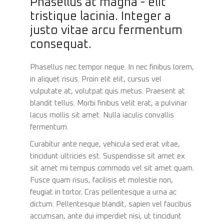
Phasellus at magna - elit
tristique lacinia. Integer a
justo vitae arcu fermentum
consequat.
Phasellus nec tempor neque. In nec finibus lorem,
in aliquet risus. Proin elit elit, cursus vel
vulputate at, volutpat quis metus. Praesent at
blandit tellus. Morbi finibus velit erat, a pulvinar
lacus mollis sit amet. Nulla iaculis convallis
fermentum.
Curabitur ante neque, vehicula sed erat vitae,
tincidunt ultricies est. Suspendisse sit amet ex
sit amet mi tempus commodo vel sit amet quam.
Fusce quam risus, facilisis et molestie non,
feugiat in tortor. Cras pellentesque a urna ac
dictum. Pellentesque blandit, sapien vel faucibus
accumsan, ante dui imperdiet nisi, ut tincidunt