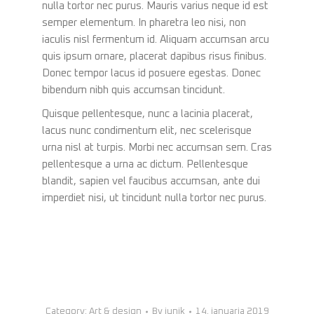
nulla tortor nec purus. Mauris varius neque id est
semper elementum. In pharetra leo nisi, non
iaculis nisl fermentum id. Aliquam accumsan arcu
quis ipsum ornare, placerat dapibus risus finibus.
Donec tempor lacus id posuere egestas. Donec
bibendum nibh quis accumsan tincidunt.
Quisque pellentesque, nunc a lacinia placerat,
lacus nunc condimentum elit, nec scelerisque
urna nisl at turpis. Morbi nec accumsan sem. Cras
pellentesque a urna ac dictum. Pellentesque
blandit, sapien vel faucibus accumsan, ante dui
imperdiet nisi, ut tincidunt nulla tortor nec purus.
Category:
Art & design
By
junik
14. januarja 2019