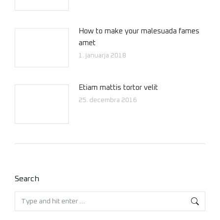
How to make your malesuada fames
amet
1. januarja 2018
Etiam mattis tortor velit
25. decembra 2016
Search