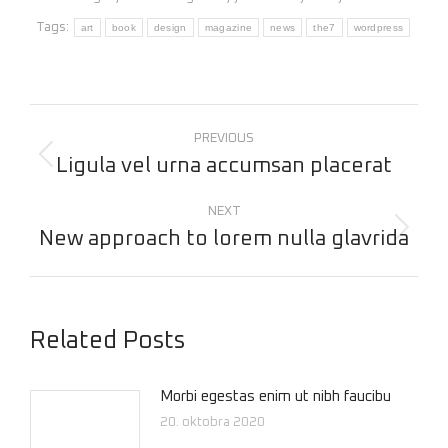
Tags:
art
book
design
magazine
news
the7
wordpress
PREVIOUS
Ligula vel urna accumsan placerat
NEXT
New approach to lorem nulla glavrida
Related Posts
Morbi egestas enim ut nibh faucibu
20. oktobra 2020