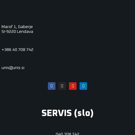
Marof 1, Gaberje
SI-9220 Lendava
+386 40 708 742
unis@unis.si
SERVIS (slo)
040 708 742