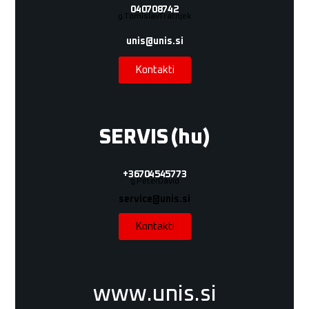
040 708 742
g. Tomislav Tratnjek
unis@unis.si
Kontakti
SERVIS (hu)
+36 70 454 5773
g. Péter Dávid
service@unis.si
Kontakti
www.unis.si