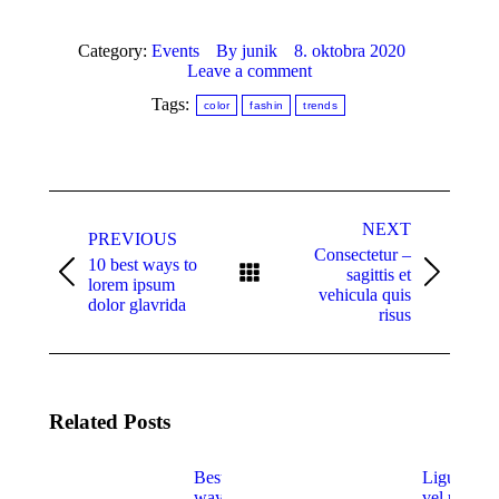
Category:
Events
By
junik
8. oktobra 2020
Leave a comment
Tags:
color
fashin
trends
NEXT
PREVIOUS
Consectetur –
10 best ways to
sagittis et
lorem ipsum
vehicula quis
dolor glavrida
risus
Related Posts
Best
Ligula
way to
vel urna