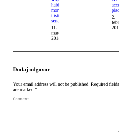
habitant
accumsan
morbi
placerat
tristique
2.
senectus
februarja
11.
2018
marca
2018
Dodaj odgovor
Your email address will not be published. Required fields
are marked
*
Comment