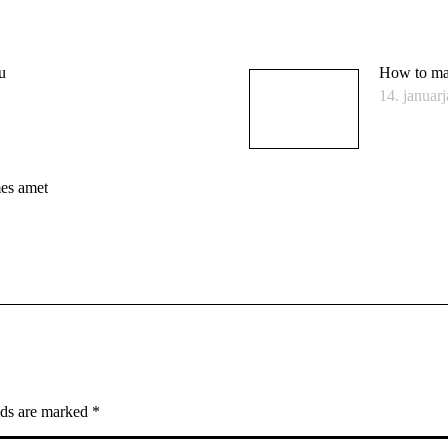
u
How to mak
14. januar
es amet
elds are marked
*