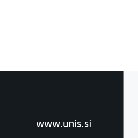
)
www.unis.si