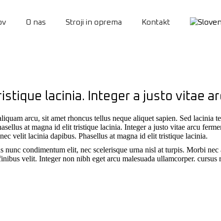
ov
O nas
Stroji in oprema
Kontakt
ristique lacinia. Integer a justo vita
liquam arcu, sit amet rhoncus tellus neque aliquet sapien. Sed lacinia t
asellus at magna id elit tristique lacinia. Integer a justo vitae arcu fe
c velit lacinia dapibus. Phasellus at magna id elit tristique lacinia.
us nunc condimentum elit, nec scelerisque urna nisl at turpis. Morbi ne
is finibus velit. Integer non nibh eget arcu malesuada ullamcorper. cursus