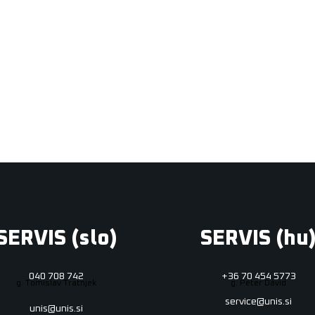
SERVIS (slo)
SERVIS (hu
040 708 742
+36 70 454 5773
g. Tomislav Tratnjek
g. Péter Dávid
service@unis.si
unis@unis.si