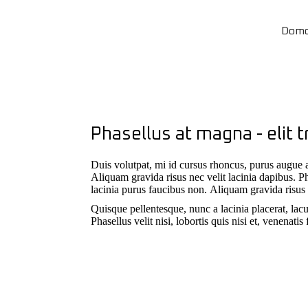
Dom
Phasellus at magna - elit t
Duis volutpat, mi id cursus rhoncus, purus augue a
Aliquam gravida risus nec velit lacinia dapibus. Ph
lacinia purus faucibus non. Aliquam gravida risus ne
Quisque pellentesque, nunc a lacinia placerat, lac
Phasellus velit nisi, lobortis quis nisi et, venenat