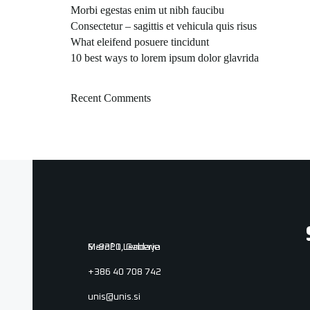
Morbi egestas enim ut nibh faucibu
Consectetur – sagittis et vehicula quis risus
What eleifend posuere tincidunt
10 best ways to lorem ipsum dolor glavrida
Recent Comments
Marof 1, Gaberje
SI-9220 Lendava
+386 40 708 742
unis@unis.si