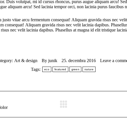
ortor. Duis volutpat, mi id cursus rhoncus, purus augue aliquam arcu! Sed
gue aliquam arcu! Sed lacinia tempor orci, non lacinia purus faucibus n
er a justo vitae arcu fermentum consequat! Aliquam gravida risus nec velit
tum consequat! Aliquam gravida risus nec velit lacinia dapibus. Phasellus a
us nec velit lacinia dapibus. Phasellus at magna id elit tristique lacin
tegory:
Art & design
By
junik
25. decembra 2016
Leave a comm
Tags:
eco
featured
green
nature
dolor